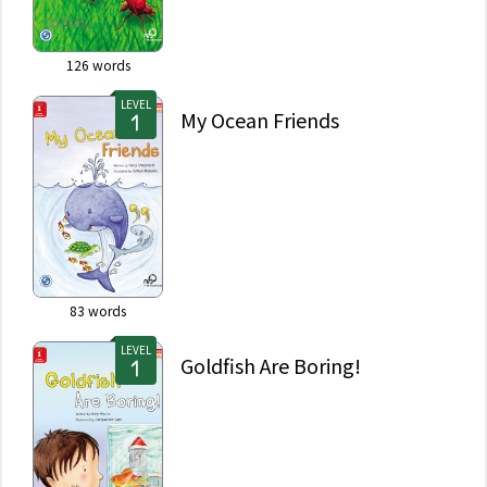
126
words
LEVEL
My Ocean Friends
83
words
LEVEL
Goldfish Are Boring!