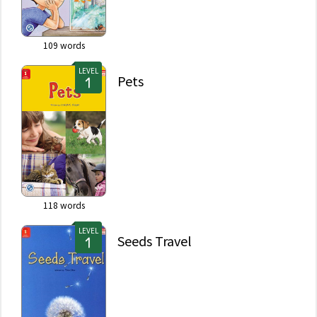
109
words
LEVEL
Pets
118
words
LEVEL
Seeds Travel