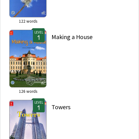
122
words
LEVEL
Making a House
126
words
LEVEL
Towers