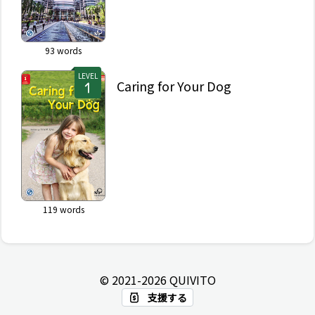
93
words
LEVEL
Caring for Your Dog
119
words
© 2021-
2026
QUIVITO
支援する