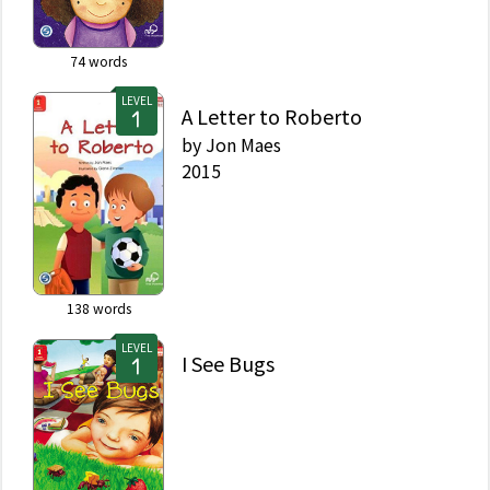
74
words
LEVEL
A Letter to Roberto
by
Jon Maes
2015
138
words
LEVEL
I See Bugs