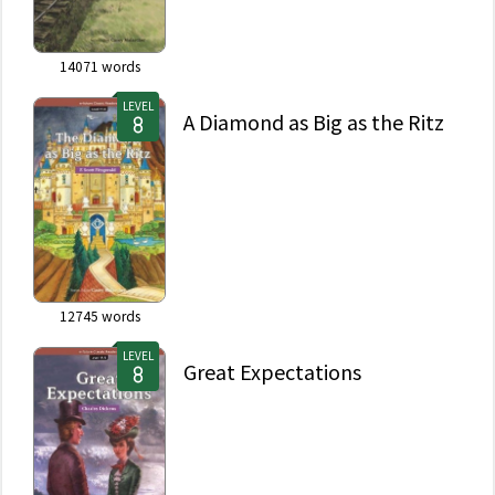
14071
words
LEVEL
A Diamond as Big as the Ritz
12745
words
LEVEL
Great Expectations