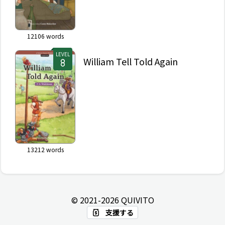
12106
words
LEVEL
William Tell Told Again
13212
words
© 2021-
2026
QUIVITO
支援する