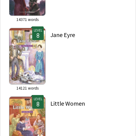
14371
words
LEVEL
Jane Eyre
14121
words
LEVEL
Little Women