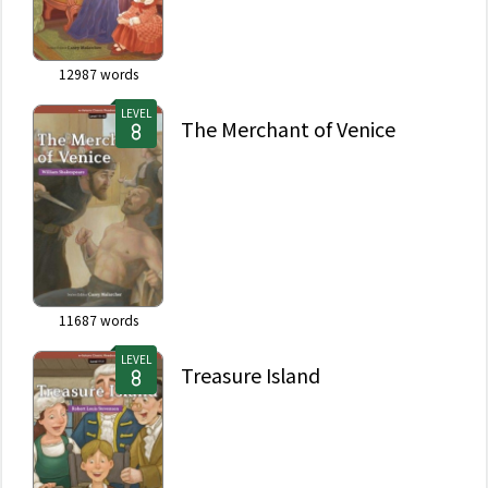
12987
words
LEVEL
The Merchant of Venice
11687
words
LEVEL
Treasure Island