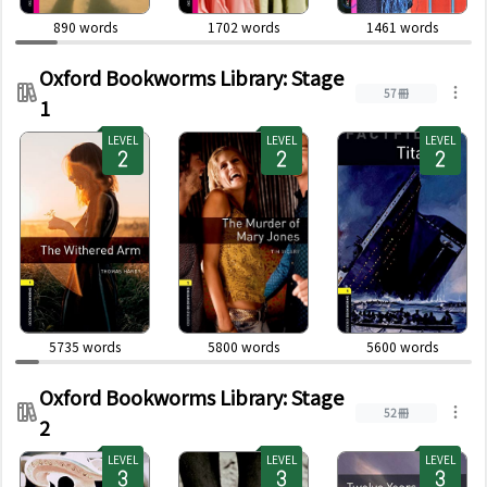
890
words
1702
words
1461
words
Oxford Bookworms Library: Stage
57冊
1
LEVEL
LEVEL
LEVEL
5735
words
5800
words
5600
words
Oxford Bookworms Library: Stage
52冊
2
LEVEL
LEVEL
LEVEL