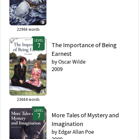
22966
words
LEVEL
The Importance of Being
Earnest
by
Oscar Wilde
2009
23684
words
LEVEL
More Tales of Mystery and
Imagination
by
Edgar Allan Poe
2009