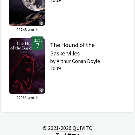
22748
words
LEVEL
The Hound of the
Baskervilles
by
Arthur Conan Doyle
2009
22961
words
© 2021-
2026
QUIVITO