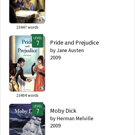
23447
words
LEVEL
Pride and Prejudice
by
Jane Austen
2009
23404
words
LEVEL
Moby Dick
by
Herman Melville
2009