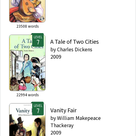
23508
words
LEVEL
A Tale of Two Cities
by
Charles Dickens
2009
22994
words
LEVEL
Vanity Fair
by
William Makepeace
Thackeray
2009