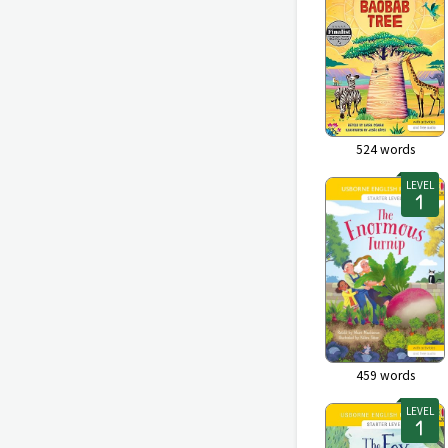
524
words
LEVEL
459
words
LEVEL