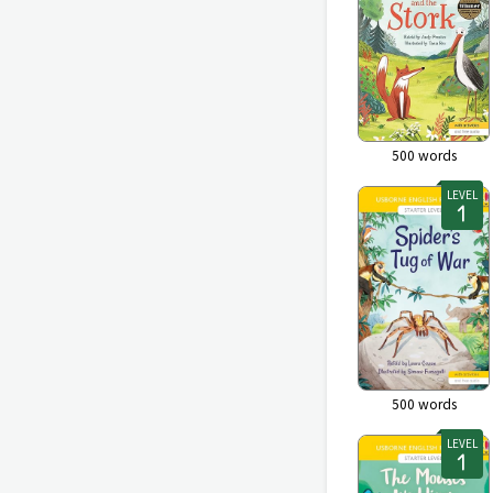
500
words
LEVEL
500
words
LEVEL