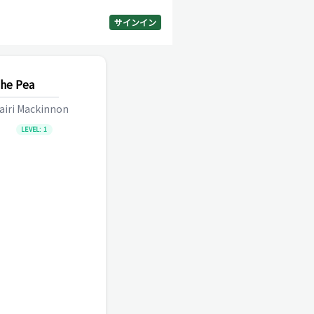
サインイン
the Pea
airi Mackinnon
LEVEL:
1