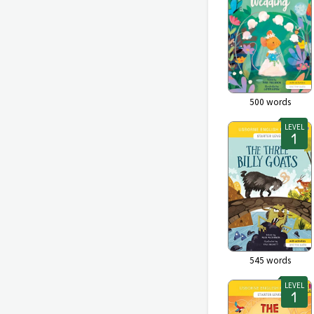
500
words
LEVEL
545
words
LEVEL