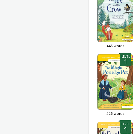
446
words
LEVEL
526
words
LEVEL