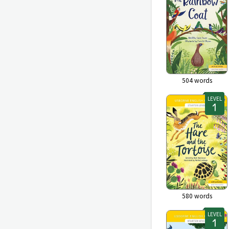
504
words
LEVEL
580
words
LEVEL