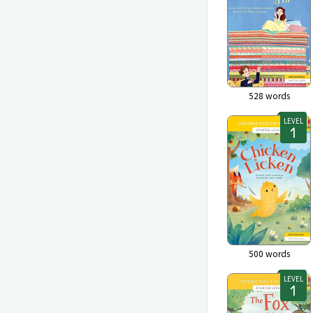
528
words
LEVEL
500
words
LEVEL