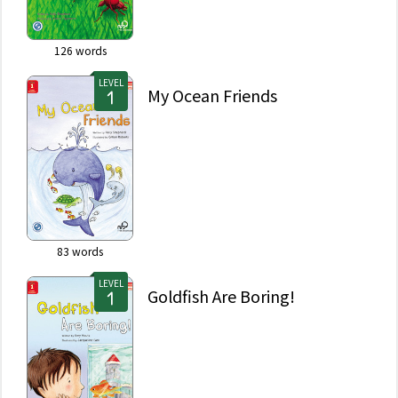
126
words
LEVEL
My Ocean Friends
83
words
LEVEL
Goldfish Are Boring!