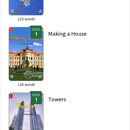
122
words
LEVEL
Making a House
126
words
LEVEL
Towers