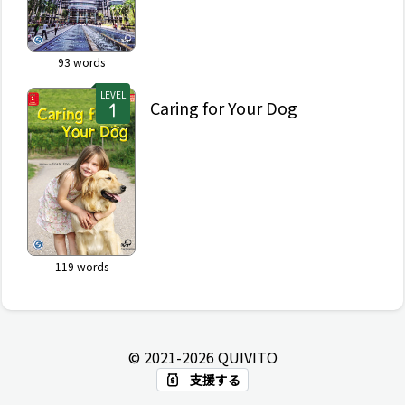
93
words
LEVEL
Caring for Your Dog
119
words
© 2021-
2026
QUIVITO
支援する