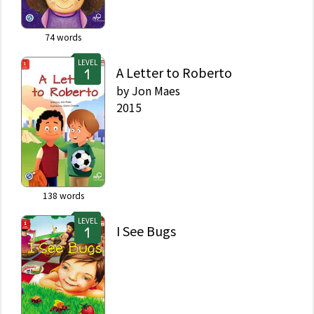
74
words
LEVEL
A Letter to Roberto
by
Jon Maes
2015
138
words
LEVEL
I See Bugs