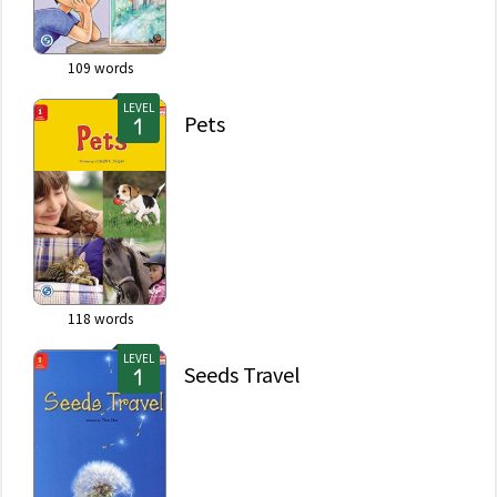
109
words
LEVEL
Pets
118
words
LEVEL
Seeds Travel