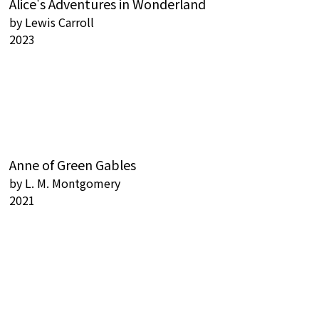
Alice's Adventures in Wonderland
by
Lewis Carroll
2023
Anne of Green Gables
by
L. M. Montgomery
2021