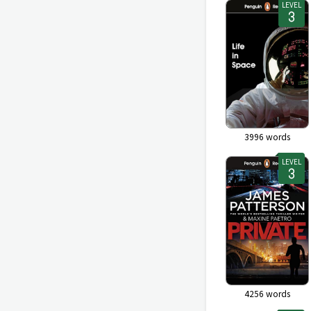
LEVEL
3996
words
LEVEL
4256
words