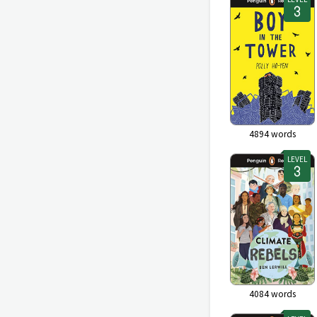
4894
words
LEVEL
4084
words