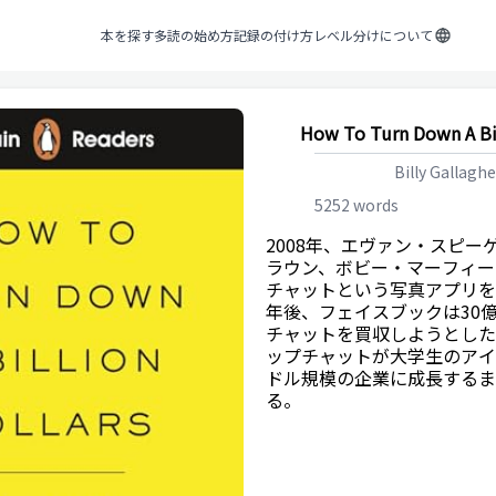
本を探す
多読の始め方
記録の付け方
レベル分けについて
How To Turn Down A Bil
Billy Gallaghe
5252
words
2008年、エヴァン・スピー
ラウン、ボビー・マーフィー
チャットという写真アプリを
年後、フェイスブックは30
チャットを買収しようとした
ップチャットが大学生のアイ
ドル規模の企業に成長するま
る。