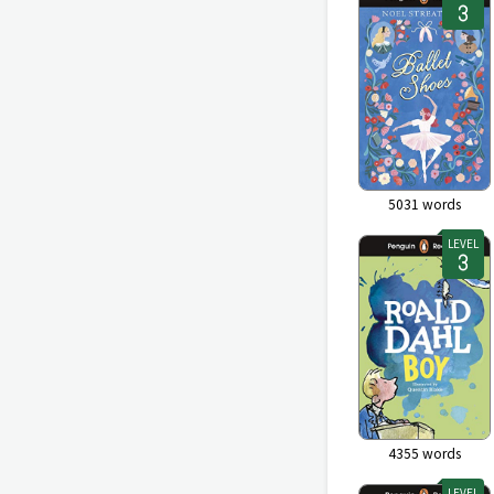
5031
words
LEVEL
4355
words
LEVEL