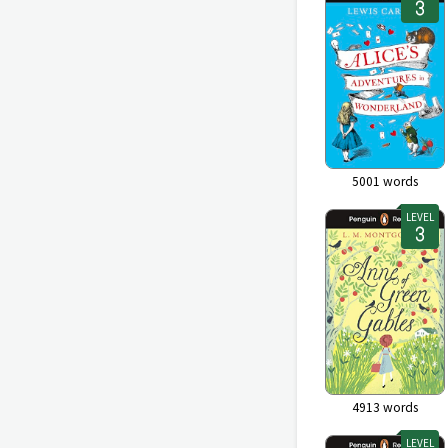
5001
words
LEVEL
4913
words
LEVEL