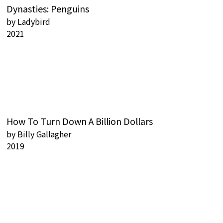
Dynasties: Penguins
by
Ladybird
2021
How To Turn Down A Billion Dollars
by
Billy Gallagher
2019