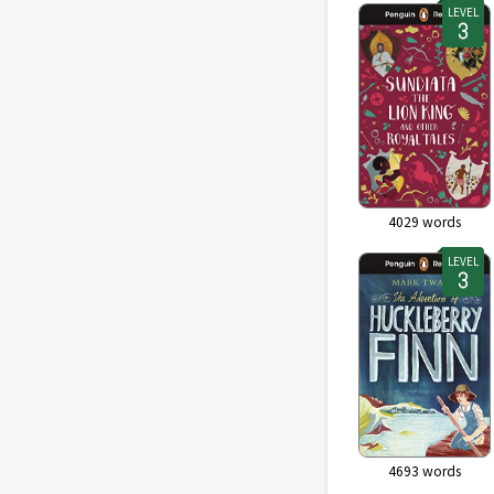
LEVEL
4029
words
LEVEL
4693
words