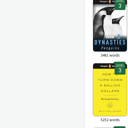
LEVEL
3461
words
LEVEL
5252
words