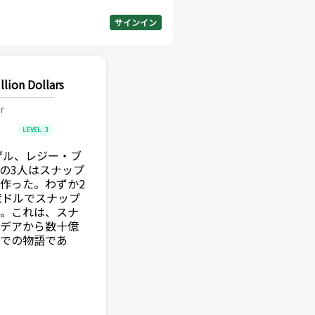
サインイン
lion Dollars
r
LEVEL:
3
ゲル、レジー・ブ
の3人はスナップ
作った。わずか2
億ドルでスナップ
。これは、スナ
デアから数十億
での物語であ