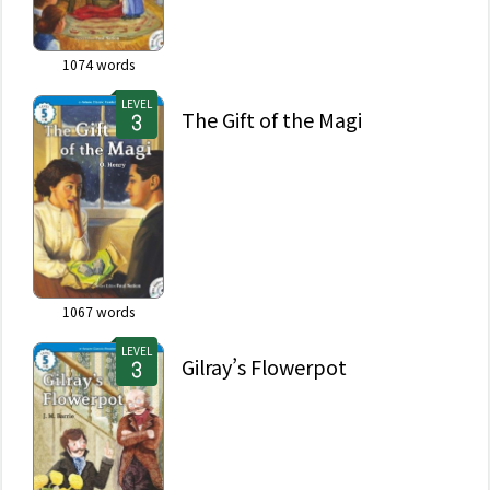
1074
words
LEVEL
The Gift of the Magi
1067
words
LEVEL
Gilray’s Flowerpot