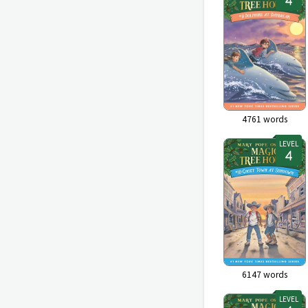
4761
words
LEVEL
6147
words
LEVEL