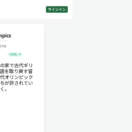
サインイン
mpics
rne
LEVEL:
4
の家で古代ギリ
語を取り戻す冒
代オリンピック
ちが許されてい
く。