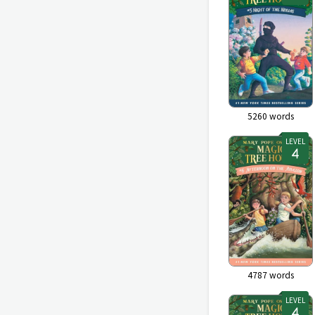
5260
words
LEVEL
4787
words
LEVEL