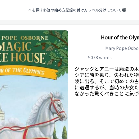
本を探す
多読の始め方
記録の付け方
レベル分けについて
Hour of the Oly
Mary Pope Osbo
5078
words
ジャックとアニーは魔法の木
シアに時を遡り、失われた物
険に出る。そこで初めての古
に遭遇するが、当時の少女た
なかった驚くべきことに気づ