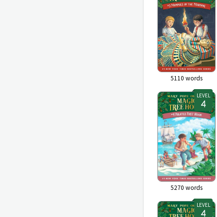
5110
words
LEVEL
5270
words
LEVEL