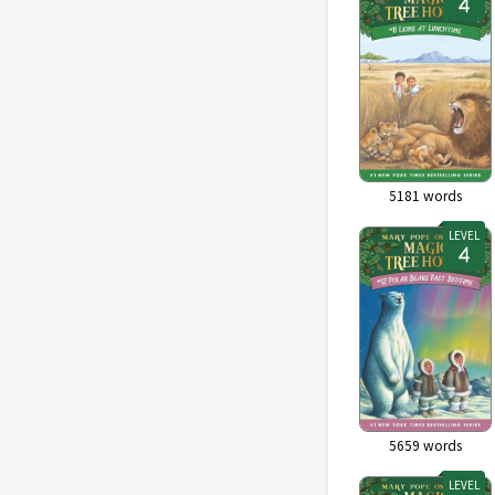
5181
words
LEVEL
5659
words
LEVEL