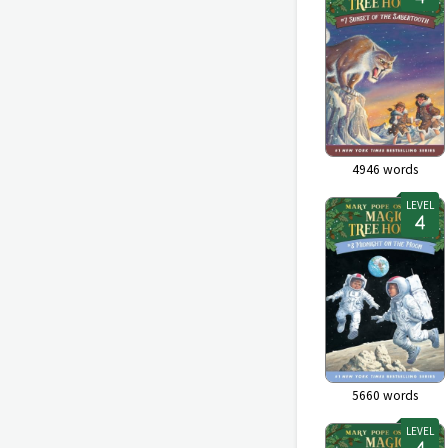
4946
words
LEVEL
5660
words
LEVEL