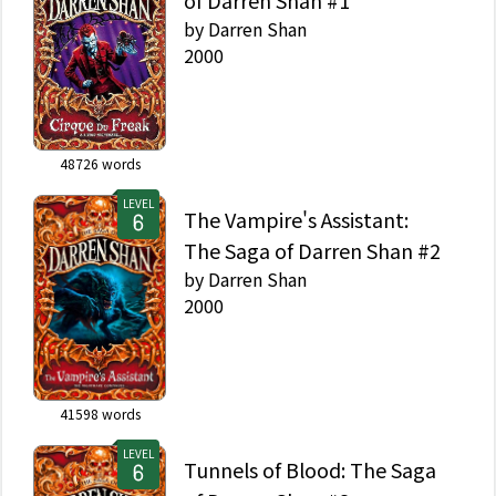
of Darren Shan #1
by
Darren Shan
2000
48726
words
LEVEL
The Vampire's Assistant:
The Saga of Darren Shan #2
by
Darren Shan
2000
41598
words
LEVEL
Tunnels of Blood: The Saga