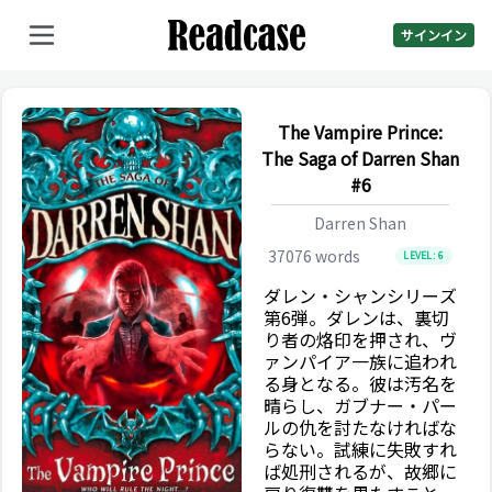
サインイン
The Vampire Prince:
The Saga of Darren Shan
#6
Darren Shan
37076
words
LEVEL:
6
ダレン・シャンシリーズ
第6弾。ダレンは、裏切
り者の烙印を押され、ヴ
ァンパイア一族に追われ
る身となる。彼は汚名を
晴らし、ガブナー・パー
ルの仇を討たなければな
らない。試練に失敗すれ
ば処刑されるが、故郷に