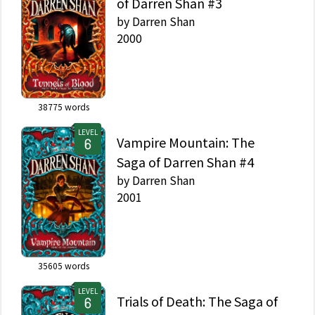
of Darren Shan #3
by
Darren Shan
2000
38775
words
LEVEL
Vampire Mountain: The
Saga of Darren Shan #4
by
Darren Shan
2001
35605
words
LEVEL
Trials of Death: The Saga of