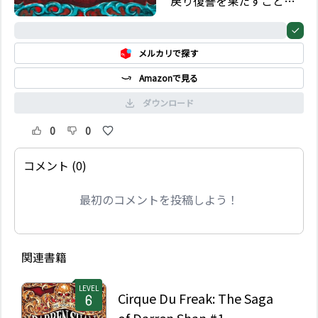
戻り復讐を果たすことが
できるのか。一方、ヴァ
ンパイア一族はヴァンパ
0%
ニーズ・ロードの台頭と
メルカリで探す
戦わなければ、長きにわ
たる支配の終焉を迎える
Amazonで見る
ことになる。シリーズの
重大な転換点を描いた、
ダウンロード
衝撃のクライマックスが
待っている。
0
0
コメント (0)
最初のコメントを投稿しよう！
関連書籍
LEVEL
Cirque Du Freak: The Saga