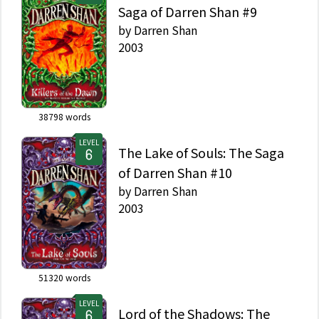
Saga of Darren Shan #9
by
Darren Shan
2003
38798
words
LEVEL
The Lake of Souls: The Saga
of Darren Shan #10
by
Darren Shan
2003
51320
words
LEVEL
Lord of the Shadows: The