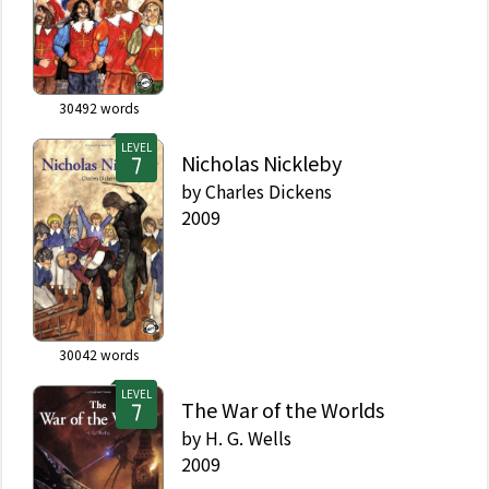
30492
words
LEVEL
Nicholas Nickleby
by
Charles Dickens
2009
30042
words
LEVEL
The War of the Worlds
by
H. G. Wells
2009