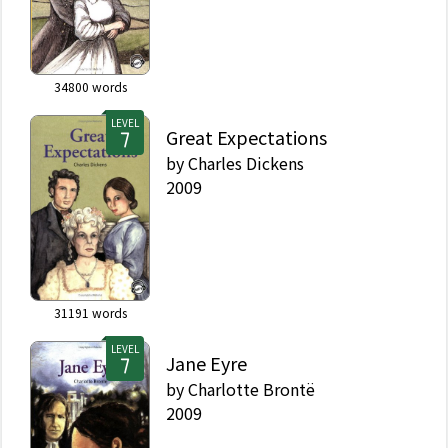
34800
words
LEVEL
Great Expectations
by
Charles Dickens
2009
31191
words
LEVEL
Jane Eyre
by
Charlotte Brontë
2009