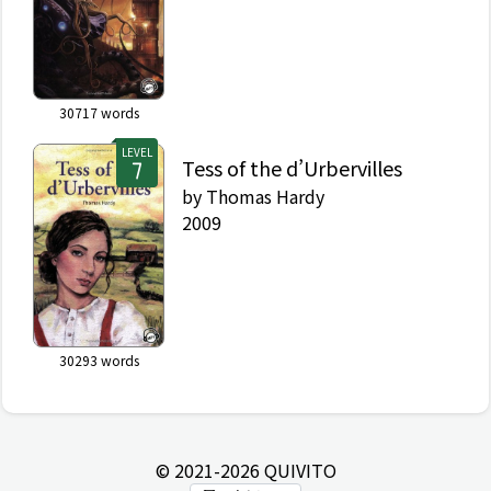
30717
words
LEVEL
Tess of the d’Urbervilles
by
Thomas Hardy
2009
30293
words
© 2021-
2026
QUIVITO