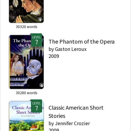
30320
words
LEVEL
The Phantom of the Opera
by
Gaston Leroux
2009
30280
words
LEVEL
Classic American Short
Stories
by
Jennifer Crozier
2009