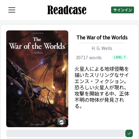
サインイン
The War of the Worlds
H. G. Wells
30717
words
LEVEL:
7
火星人による地球侵略を
描いたスリリングなサイ
エンス・フィクション。
恐ろしい火星人が現れ、
攻撃を開始する中、正体
不明の物体が発見され
る。
0%