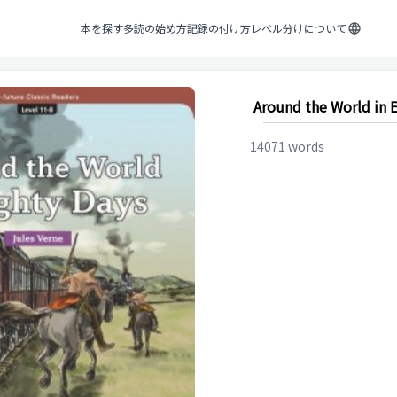
本を探す
多読の始め方
記録の付け方
レベル分けについて
Around the World in E
14071
words