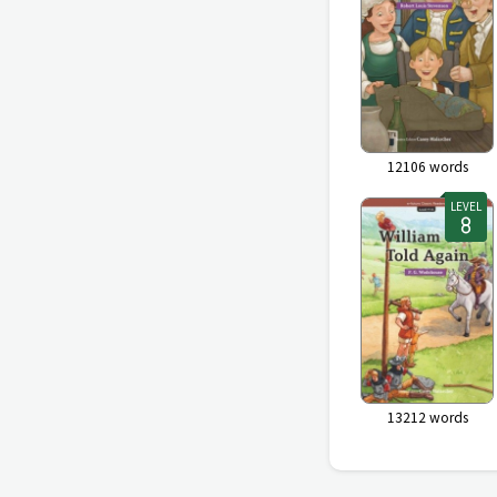
12106
words
LEVEL
13212
words