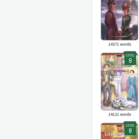
14371
words
LEVEL
14121
words
LEVEL