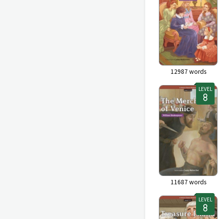
12987
words
LEVEL
11687
words
LEVEL