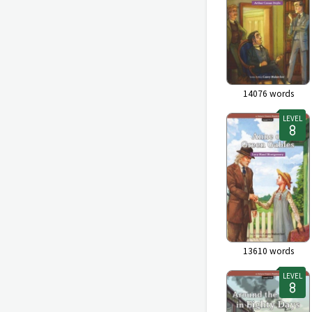
14076
words
LEVEL
13610
words
LEVEL