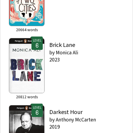
20664
words
LEVEL
Brick Lane
by
Monica Ali
2023
20812
words
LEVEL
Darkest Hour
by
Anthony McCarten
2019