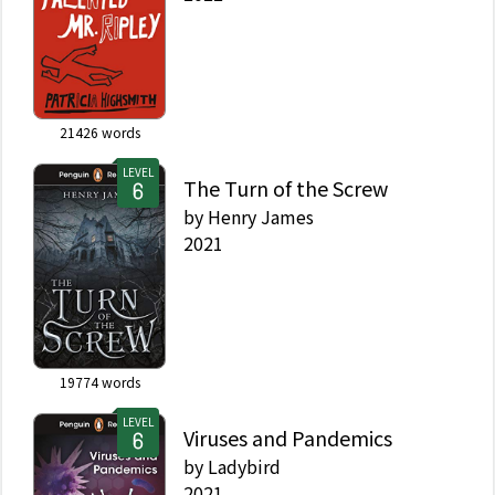
21426
words
LEVEL
The Turn of the Screw
by
Henry James
2021
19774
words
LEVEL
Viruses and Pandemics
by
Ladybird
2021