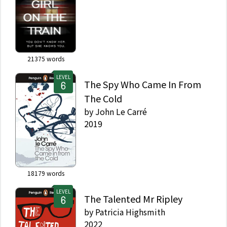
21375
words
LEVEL
The Spy Who Came In From
The Cold
by
John Le Carré
2019
18179
words
LEVEL
The Talented Mr Ripley
by
Patricia Highsmith
2022