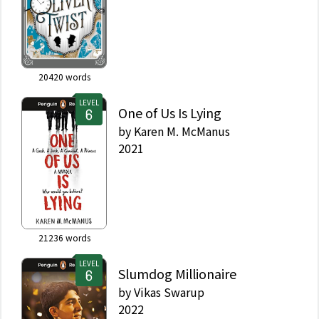
20420
words
LEVEL
One of Us Is Lying
by
Karen M. McManus
2021
21236
words
LEVEL
Slumdog Millionaire
by
Vikas Swarup
2022