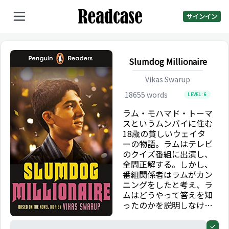
サインイン
Slumdog Millionaire
Vikas Swarup
18655
words
LEVEL:
6
ラム・モハマド・トーマ
スというムンバイに住む
18歳の貧しいウェイタ
ーの物語。ラムはテレビ
のクイズ番組に出演し、
全問正解する。しかし、
番組関係者はラムがカン
ニングをしたと考え、ラ
ムはどうやって答えを知
ったのかを説明しなけれ
ばならない。
0%