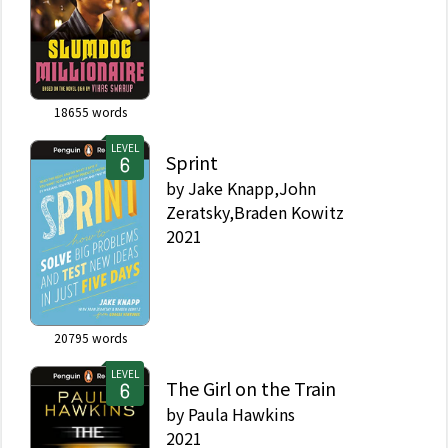
18655
words
LEVEL
Sprint
by
Jake Knapp,John
Zeratsky,Braden Kowitz
2021
20795
words
LEVEL
The Girl on the Train
by
Paula Hawkins
2021