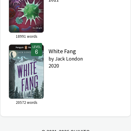
18991
words
LEVEL
White Fang
by
Jack London
2020
20572
words