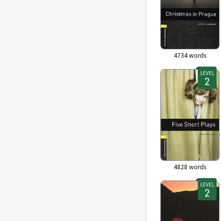
4734
words
LEVEL
4828
words
LEVEL