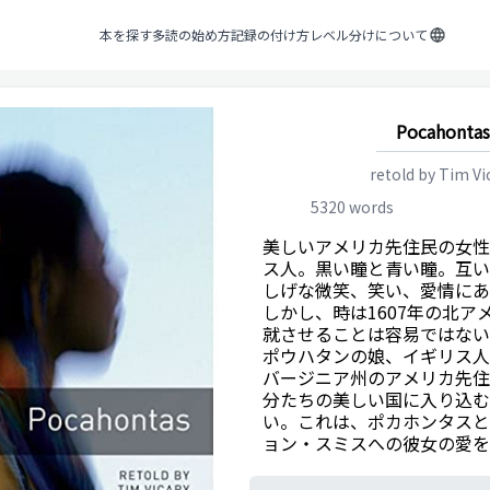
本を探す
多読の始め方
記録の付け方
レベル分けについて
Pocahontas
retold by
Tim Vi
5320
words
美しいアメリカ先住民の女性
ス人。黒い瞳と青い瞳。互い
しげな微笑、笑い、愛情にあ
しかし、時は1607年の北ア
就させることは容易ではない
ポウハタンの娘、イギリス人
バージニア州のアメリカ先住
分たちの美しい国に入り込む
い。これは、ポカホンタスと
ョン・スミスへの彼女の愛を
物語である。
0%