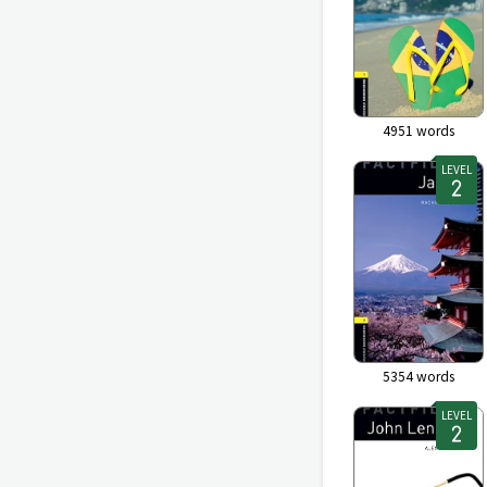
4951
words
LEVEL
5354
words
LEVEL