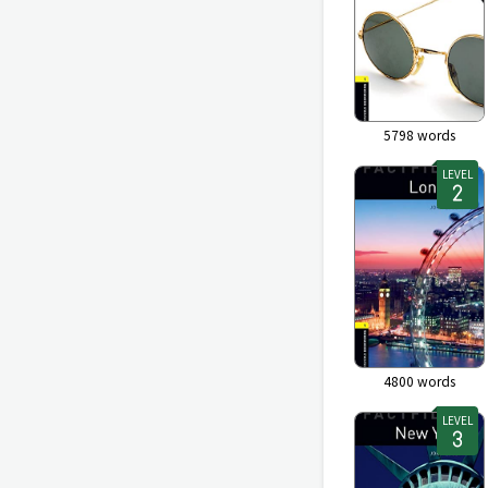
5798
words
LEVEL
4800
words
LEVEL