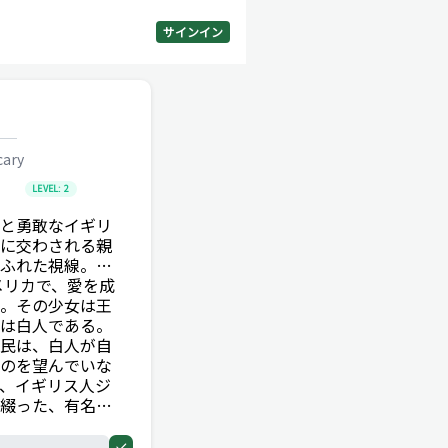
サインイン
cary
LEVEL:
2
と勇敢なイギリ
に交わされる親
ふれた視線。…
メリカで、愛を成
。その少女は王
は白人である。
民は、白人が自
のを望んでいな
、イギリス人ジ
綴った、有名な