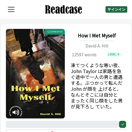
サインイン
How I Met Myself
David A. Hill
12597
words
LEVEL:
4
凍てつくような寒い夜、
John Taylor は家路を急
ぐ途中で一人の男と遭遇
する。ぶつかって転んだ
John が顔を 上げると、
なんとそこには自分と
まったく同じ顔をした男
が見下ろし ていた。
0%