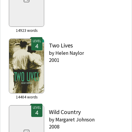
14923
words
LEVEL
Two Lives
by
Helen Naylor
2001
14404
words
LEVEL
Wild Country
by
Margaret Johnson
2008