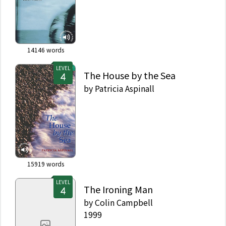
14146
words
LEVEL
The House by the Sea
by
Patricia Aspinall
15919
words
LEVEL
The Ironing Man
by
Colin Campbell
1999