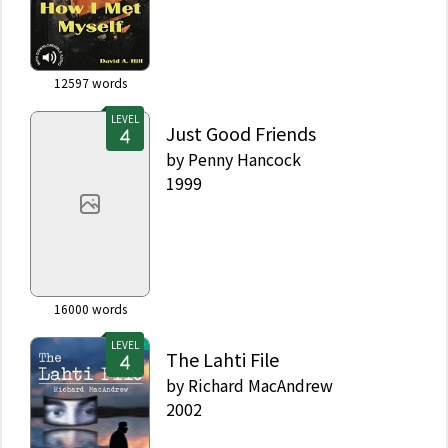
12597
words
LEVEL
Just Good Friends
by
Penny Hancock
1999
16000
words
LEVEL
The Lahti File
by
Richard MacAndrew
2002