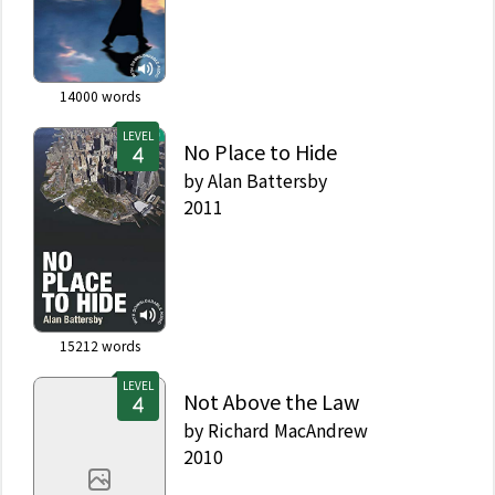
14000
words
LEVEL
No Place to Hide
by
Alan Battersby
2011
15212
words
LEVEL
Not Above the Law
by
Richard MacAndrew
2010