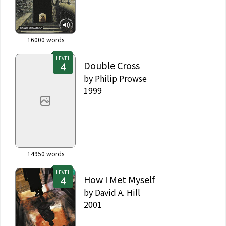
16000
words
LEVEL
Double Cross
by
Philip Prowse
1999
14950
words
LEVEL
How I Met Myself
by
David A. Hill
2001