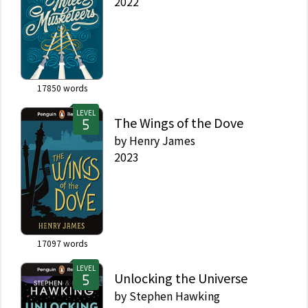
2022
17850
words
LEVEL
The Wings of the Dove
by
Henry James
2023
17097
words
LEVEL
Unlocking the Universe
by
Stephen Hawking