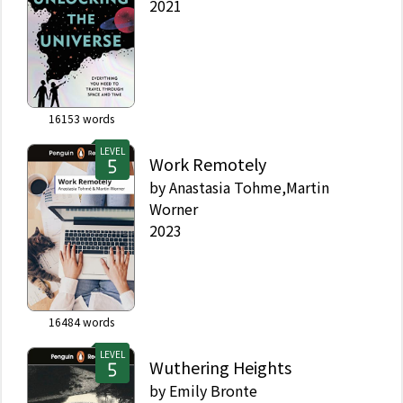
2021
16153
words
LEVEL
Work Remotely
by
Anastasia Tohme,Martin
Worner
2023
16484
words
LEVEL
Wuthering Heights
by
Emily Bronte