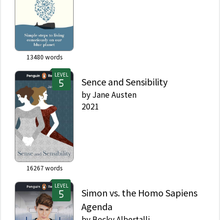
13480
words
LEVEL
Sence and Sensibility
by
Jane Austen
2021
16267
words
LEVEL
Simon vs. the Homo Sapiens
Agenda
by
Becky Albertalli