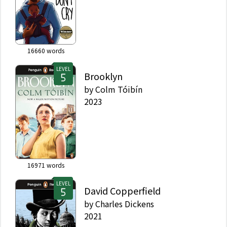
16660
words
LEVEL
Brooklyn
by
Colm Tóibín
2023
16971
words
LEVEL
David Copperfield
by
Charles Dickens
2021