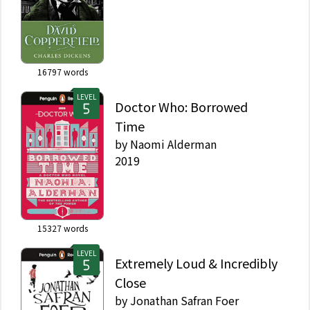
16797
words
LEVEL
Doctor Who: Borrowed
Time
by
Naomi Alderman
2019
15327
words
LEVEL
Extremely Loud & Incredibly
Close
by
Jonathan Safran Foer