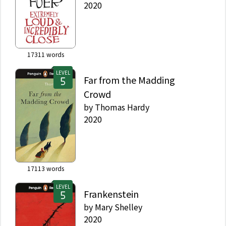
2020
17311
words
LEVEL
Far from the Madding
Crowd
by
Thomas Hardy
2020
17113
words
LEVEL
Frankenstein
by
Mary Shelley
2020