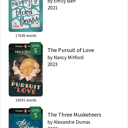
by
Emily Barr
2021
17645
words
LEVEL
The Pursuit of Love
by
Nancy Mitford
2023
16091
words
LEVEL
The Three Musketeers
by
Alexandre Dumas